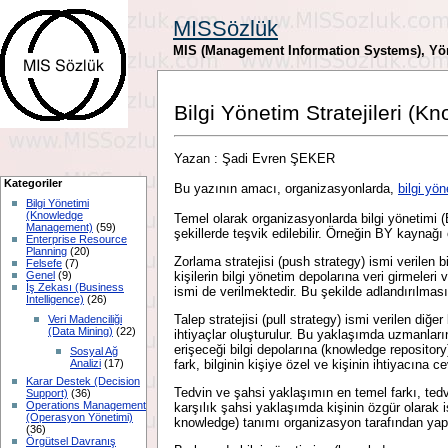
MISSözlük
MIS (Management Information Systems), Yöne
Bilgi Yönetim Stratejileri 
Yazan : Şadi Evren ŞEKER
Kategoriler
Bu yazının amacı, organizasyonlarda,
bilgi yö
Bilgi Yönetimi
(Knowledge
Temel olarak organizasyonlarda bilgi yönetimi (
Management)
(59)
şekillerde teşvik edilebilir. Örneğin BY kaynağı o
Enterprise Resource
Planning
(20)
Zorlama stratejisi (push strategy) ismi verilen
Felsefe
(7)
Genel
(9)
kişilerin bilgi yönetim depolarına veri girmeleri
İş Zekası (Business
ismi de verilmektedir. Bu şekilde adlandırılmasını
Intelligence)
(26)
Talep stratejisi (pull strategy) ismi verilen diğe
Veri Madenciliği
(Data Mining)
(22)
ihtiyaçlar oluşturulur. Bu yaklaşımda uzmanların
erişeceği bilgi depolarına (knowledge repositor
Sosyal Ağ
Analizi
(17)
fark, bilginin kişiye özel ve kişinin ihtiyacına
Karar Destek (Decision
Tedvin ve şahsi yaklaşımın en temel farkı, tedv
Support)
(36)
Operations Management
karşılık şahsi yaklaşımda kişinin özgür olarak is
(Operasyon Yönetimi)
knowledge) tanımı organizasyon tarafından yapıl
(36)
Örgütsel Davranış