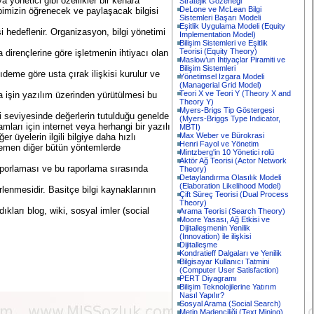
 yönetici gibi özellikler bir kenara
Stratejik Gözeneği
DeLone ve McLean Bilgi
epimizin öğrenecek ve paylaşacak bilgisi
Sistemleri Başarı Modeli
Eşitlik Uygulama Modeli (Equity
hedeflenir. Organizasyon, bilgi yönetimi
Implementation Model)
Bilişim Sistemleri ve Eşitlik
Teorisi (Equity Theory)
 dirençlerine göre işletmenin ihtiyacı olan
Maslow’un İhtiyaçlar Piramiti ve
Bilişim Sistemleri
deme göre usta çırak ilişkisi kurulur ve
Yönetimsel Izgara Modeli
(Managerial Grid Model)
Teori X ve Teori Y (Theory X and
ya işin yazılım üzerinden yürütülmesi bu
Theory Y)
Myers-Brigs Tip Göstergesi
ri seviyesinde değerlerin tutulduğu genelde
(Myers-Briggs Type Indicator,
mları için internet veya herhangi bir yazılı
MBTI)
Max Weber ve Bürokrasi
üyelerin ilgili bilgiye daha hızlı
Henri Fayol ve Yönetim
 hemen diğer bütün yöntemlerde
Mintzberg'in 10 Yönetici rolü
Aktör Ağ Teorisi (Actor Network
raporlaması ve bu raporlama sırasında
Theory)
Detaylandırma Olasılık Modeli
(Elaboration Likelihood Model)
rlenmesidir. Basitçe bilgi kaynaklarının
Çift Süreç Teorisi (Dual Process
Theory)
ıkları blog, wiki, sosyal imler (social
Arama Teorisi (Search Theory)
Moore Yasası, Ağ Etkisi ve
Dijitalleşmenin Yenilik
(Innovation) ile ilişkisi
Dijitalleşme
Kondratieff Dalgaları ve Yenilik
Bilgisayar Kullanıcı Tatmini
(Computer User Satisfaction)
PERT Diyagramı
Bilişim Teknolojilerine Yatırım
Nasıl Yapılır?
Sosyal Arama (Social Search)
Metin Madenciliği (Text Mining)