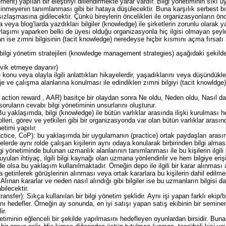
t) yapılan bir eleştiriyi dillendirmekte yarar vardır. Bilgi yönetiminin sıkı 
linmeyenin tanımlanması gibi bir hataya düşülecektir. Buna karşılık serbest bı
zlaşmasına gidilecektir. Çünkü bireylerin öncelikleri ile organizasyonların ö
veya blog’larda yazdıkları bilgiler (knowledge) ile şirketlerin zorunlu olarak yaz
laşımı yaparken belki de üyesi olduğu organizasyonla hiç ilgisi olmayan şeyle
an ise zımni bilgisinin (tacit knowledge) neredeyse hiçbir kısmını açma fırsatı 
ilgi yönetim stratejileri (knowledge management strategies) aşağıdaki şekilde 
eşvik etmeye dayanır)
 konu veya olayla ilgili anlattıkları hikayelerdir, yaşadıklarını veya düşündükle
roje ve çalışma alanlarına konulması ile edindikleri zımni bilgiyi (tacit knowldg
n reward , AAR) basitçe bir olaydan sonra Ne oldu, Neden oldu, Nasıl daha i
oruların cevabı bilgi yönetiminin unsurlarını oluşturur.
 yaklaşımda, bilgi (knowledge) ile bütün varlıklar arasında ilişki kurulması hede
rolleri, görev ve yetkileri gibi bir organizasyonda var olan bütün varlıklar arasın
etimi yapılır.
tice, CoP): bu yaklaşımda bir uygulamanın (practice) ortak paydaşları arasın
jelerde aynı rolde çalışan kişilerin aynı odaya konularak birbirinden bilgi alma
lgi yönetiminde bulunan uzmanlık alanlarının tanımlanması ile bu kişilerin ilgili
 duyulan ihtiyaç, ilgili bilgi kaynağı olan uzmana yönlendirilir ve hem bilgiye er
de olsa bu yaklaşım kullanılmaktadır. Örneğin depo ile ilgili bir karar alınmas
 getirilerek görüşlerinin alınması veya ortak kararlara bu kişilerin dahil edilme
lınan kararlar ve neden nasıl alındığı gibi bilgiler ise bu uzmanların bilgisi d
ilecektir.
ransfer): Sıkça kullanılan bir bilgi yönetim şeklidir. Aynı işi yapan farklı eki
ını hedefler. Örneğin ay sonunda, en iyi satışı yapan satış ekibinin bir seminer
ir.
önetiminin eğlenceli bir şekilde yapılmasını hedefleyen oyunlardan birsidir. Bun