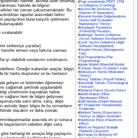
uygulanması halinde, aslında üzeri örtülmüş
Proje yönetiminde PERT, CPM
rakılması halinde de bilginin
ve İndirgeme (Crashing)
Ayrımın Altı Derecesi (Six
ncelikleri her zaman çakışmamaktadır. Bu
Degrees of Separation)
dırdıkları raporlar arasındaki farktır.
Devamlı Kendini Değerlendirme
ri paylaşırken buna karşılık işletmenin
Teorisi (Self Evaluation
bulamayabilir.
Maintanance Theory)
Arkadaşlık Paradoksu
(Friendship Paradox)
sıralanabilir:
Saldırgan Yazılım Geliştirme
(Scrum Software Development)
Çevik Yazılım Geliştirme (Agile
rini serbestçe yazarlar)
Software Development)
Yönetim Hevesi (Management
e) transfer etmesi veya farkına varması
Fad)
Eşli Programlama (Pair
yi olabilirdi sorularının sorulmasını,
Programming)
Şelale Modeli (Waterfall Model)
Conway Yasası (Conway's Law)
flenir. Örneğin kullanılan araçlar, bilgiyi
Motivasyon Teorisi (Motivation
da bir harita oluşturulur ve bu haritanın
Theory)
Sonuç Tabloları (Payoff Tables)
da gelişen ve birbirinden öğrenmeyi
Teknolojik Tahmin (Technological
Forecast)
sını sağlamak şeklinde uygulanabilir.
Planlama Pokeri (Scrum Poker)
 bilgi yönetiminin kaynakları haline
Bando Arabası Etkisi
işim sağlanır hem de bilgini gelişmesi
(Bandwagon Effect)
ı aşamasında satın alma, satış, depo
Delfi Metodu (Delphi Method)
BT Projelerinin Yönetimindeki
si aslında ‘depo’ bilgisi ile bu uzmanların
Problemler
ahilinde olacaktır ve daha sonraki
Beklenti Teorisi (Expectancy
Theory) ve Bilişim Sistemleri
p/birim/departmanlar arasında en iyi sonuca
Hawthrone Etkisi (Hawthrone
Effect)
le başarılarının sebebini diğer satış
Ward ve Peppard Stratejik
Planlama Çerçevesi
a göre herhangi bir amaçla bilgi paylaşımı
McFarlan ve McKenny BT