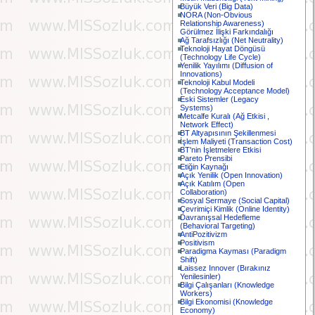
Büyük Veri (Big Data)
NORA (Non-Obvious
Relationship Awareness)
Görülmez İlişki Farkındalığı
Ağ Tarafsızlığı (Net Neutrality)
Teknoloji Hayat Döngüsü
(Technology Life Cycle)
Yenilik Yayılımı (Diffusion of
Innovations)
Teknoloji Kabul Modeli
(Technology Acceptance Model)
Eski Sistemler (Legacy
Systems)
Metcalfe Kuralı (Ağ Etkisi ,
Network Effect)
BT Altyapısının Şekillenmesi
İşlem Maliyeti (Transaction Cost)
BT'nin İşletmelere Etkisi
Pareto Prensibi
Etiğin Kaynağı
Açık Yenilik (Open Innovation)
Açık Katılım (Open
Collaboration)
Sosyal Sermaye (Social Capital)
Çevrimiçi Kimlik (Online Identity)
Davranışsal Hedefleme
(Behavioral Targeting)
AntiPozitivizm
Positivism
Paradigma Kayması (Paradigm
Shift)
Laissez Innover (Bırakınız
Yenilesinler)
Bilgi Çalışanları (Knowledge
Workers)
Bilgi Ekonomisi (Knowledge
Economy)