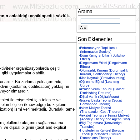
Arama
nın anlatıldığı ansiklopedik sözlük.
Arama:
Son Eklenenler
Enformasyon Toplulumu
(Information Society)
Boğa Kamçısı Etkisi (Bullwhip
Effect)
Ringelmann Etkisi (Ringelmann
Effect)
iviteler organizasyonlarda çeşitli
Olumsallık Kuramı (Durumsallık
 gibi uygulamalar olabilir.
Kuramı, Contingency Theory)
Kitle Kaynak (Crowdsourcing)
lanabilir. Bu zorlama yaklaşımında,
Öğrenme Eğrisi (Learning
Curve)
tedvin (kodlama, codification) yaklaşımı
Azalan Verim Kanunu (Law of
lanıyor olmasıdır.
Diminishing Returns)
Dijital Varlık (Digital Asset)
leri ile erişmeleri için talepler ve
Sosyal Baskı Teorisi (Social
Dominance Theory)
lan bilgileri (knowledge) bu kişilerin
İşlem Maliyet Teorisi
ization) ismi verilmektedir. Buradaki temel
(Transaction Cost Theorem)
Vekalet Teorisi ve Temsil Maliyeti
(Agency Theory and Agent Cost)
en şekillerde akışının sağlanmasına
Bilgi Taşınması (Knowledge
Transfer)
 ve dışsal bilginin (tacit and explicit
Hofstede’nin Kültürel Boyutlar
Teorisi (Hofstede's Cultural
Dimensions Theory)