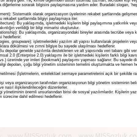
ir araya gelir. Hiç kimse diğerinden üstün tutulmaz (uzman, tecrübeli kişi veya
eya diğerlerine sorarak bilgisini paylaşmasına yardım eder. Buradaki slogan, ‘h
): Sistematik olarak organizasyon üyelerinin rekabet şartlarında gelişmesi 
 bu rekabet şartlarında bilgiyi paylaşmaya iter.
tecture): Bu yaklaşımda, işletmedeki kişilerin bilgi paylaşımına yatkınlık veya
nlığın verildiği bir bilgi mimarisi oluşturulur.
elationship): Bu yaklaşımda, organizasyondaki bireyler arasında tecrübe veya kı
i hedeflenir.
ogies, groupware): işletmelerdeki yazılım alt yapısı kullanılarak projelerin ve
klara dökülmesi ve zımni bilgiye bu sayede ulaşılması hedeflenir.
 Bu depolar genelde yazılımla desteklenen ve alt yapısında veri tabanı gibi ve
l 2.0 (Enterprise 2.0) yaklaşımı ile bir işletmedeki kişilerin farklı bilgi kavra
.) üzerinde yer imleri (bookmark) paylaşımı yapması sağlanır. Bu sayede diğer 
bilgi depoları, çoğu bilgi yönetim sisteminin temelini oluşturmakta ve hemen
tilmesi (İşletmelerin, entelektüel sermaye parametrelerini açık bir şekilde 
kişi veya organizasyon tarafından organizasyonun bilgi yönetim sisteminin beli
 nasıl ilişkilendirileceğini düzenlerler.
i yönetiminin önemli unsurlarından birisi de sosyal yazılımlardır. Kişilerin yazd
 sürecine dahil edilmesi hedeflenir.