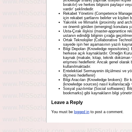
(knowldge share) yapmak isteyen kişiler b
bırakılır) ve herkes bilgisini paylaşır v
vardır’ şeklindedir.
Rekabet Yönetimi (Competence Management
için rekabet şartlarını belirler ve kişileri
Yakınlık ve Mimarlık (proximity and archi
ve önemli görülen (emerging) konulara yakı
Usta-Çırak ilişkisi (master-apprantice r
ustanın edindiği bilginin çırağa geçirilmes
Ortak Teknolojiler (Collaborative Technol
sayede işin her aşamasının yazılı kayna
Bilgi Depoları (Knowledge repositories):
herkese açık kaynaklardır. Örneğin Kurumsa
kaynak (makale, kitap, teknik doküman vs
erişmesi hedeflenir. Ancak genel olarak 
kullanılmaktadır.
Entelektüel Sermayenin ölçülmesi ve yöne
ölçmesi hedeflenir)
Bilgi Aracıları (Knowledge brokers): Bir 
(knowledge sources) nasıl kullanılacağı ve
Sosyal yazılımlar (Social softwares): Bilg
bookmarks) gibi kaynakların bilgi yönetim
Leave a Reply
You must be
logged in
to post a comment.