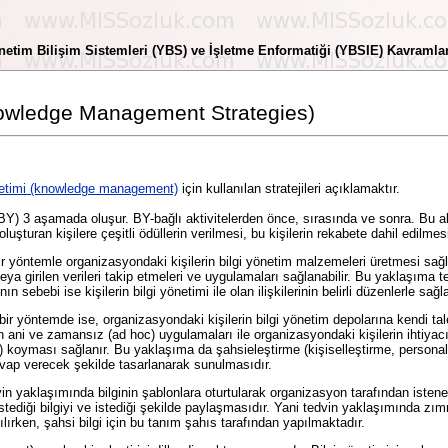
tim Bilişim Sistemleri (YBS) ve İşletme Enformatiği (YBSIE) Kavramları
(Knowledge Management Strategies)
netimi (knowledge management)
için kullanılan stratejileri açıklamaktır.
BY) 3 aşamada oluşur. BY-bağlı aktivitelerden önce, sırasında ve sonra. Bu akt
luşturan kişilere çeşitli ödüllerin verilmesi, bu kişilerin rekabete dahil edilmesi
 bir yöntemle organizasyondaki kişilerin bilgi yönetim malzemeleri üretmesi sağ
 veya girilen verileri takip etmeleri ve uygulamaları sağlanabilir. Bu yaklaşıma 
n sebebi ise kişilerin bilgi yönetimi ile olan ilişkilerinin belirli düzenlerle sağ
r bir yöntemde ise, organizasyondaki kişilerin bilgi yönetim depolarına kendi talep
 ani ve zamansız (ad hoc) uygulamaları ile organizasyondaki kişilerin ihtiyacı o
y) koyması sağlanır. Bu yaklaşıma da şahsieleştirme (kişiselleştirme, personal
 cevap verecek şekilde tasarlanarak sunulmasıdır.
in yaklaşımında bilginin şablonlara oturtularak organizasyon tarafından isten
tediği bilgiyi ve istediği şekilde paylaşmasıdır. Yani tedvin yaklaşımında zımni
ırken, şahsi bilgi için bu tanım şahıs tarafından yapılmaktadır.