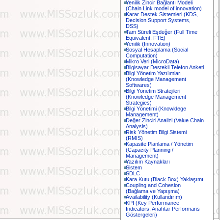
Yenilik Zincir Bağlantı Modeli
(Chain Link model of innovation)
Karar Destek Sistemleri (KDS,
Decision Support Systems,
DSS)
Tam Süreli Eşdeğer (Full Time
Equivalent, FTE)
Yenilik (Innovation)
Sosyal Hesaplama (Social
Computation)
Mikro Veri (MicroData)
Bilgisayar Destekli Telefon Anketi
Bilgi Yönetim Yazılımları
(Knowledge Management
Softwares)
Bilgi Yönetim Stratejileri
(Knowledge Management
Strategies)
Bilgi Yönetimi (Knowldege
Management)
Değer Zinciri Analizi (Value Chain
Analysis)
Risk Yönetim Bilgi Sistemi
(RMIS)
Kapasite Planlama / Yönetim
(Capacity Planning /
Management)
Yazılım Kaynakları
Sistem
SDLC
Kara Kutu (Black Box) Yaklaşımı
Coupling and Cohesion
(Bağlama ve Yapışma)
Availability (Kullandırım)
KPI (Key Performance
Indicators, Anahtar Performans
Göstergeleri)