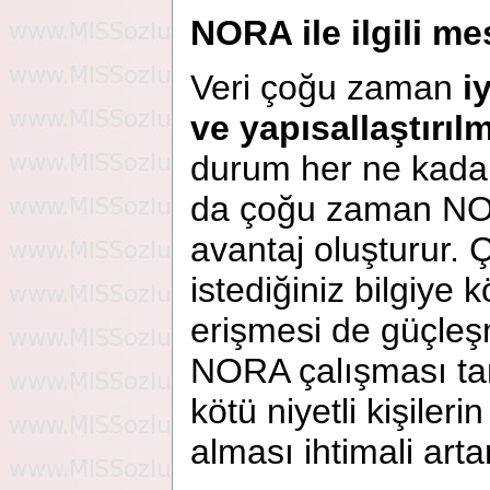
NORA ile ilgili me
Veri çoğu zaman
i
ve yapısallaştırıl
durum her ne kadar
da çoğu zaman NORA
avantaj oluşturur.
istediğiniz bilgiye kö
erişmesi de güçleşm
NORA çalışması ta
kötü niyetli kişiler
alması ihtimali artar