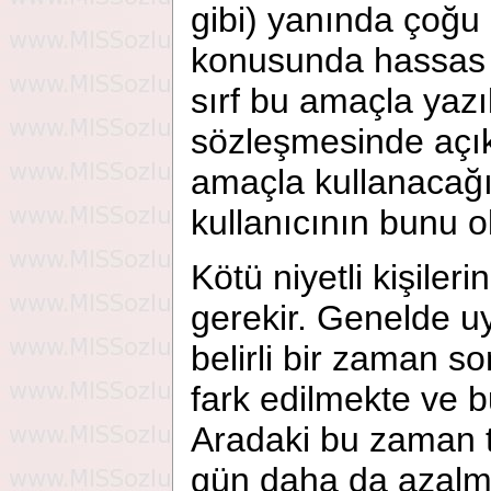
gibi) yanında çoğu k
konusunda hassas 
sırf bu amaçla yazı
sözleşmesinde açıkça
amaçla kullanacağ
kullanıcının bunu 
Kötü niyetli kişiler
gerekir. Genelde u
belirli bir zaman so
fark edilmekte ve 
Aradaki bu zaman t
gün daha da azalm