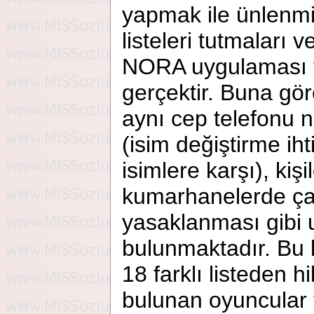
yapmak ile ünlenmiş 
listeleri tutmaları v
NORA uygulaması ya
gerçektir. Buna göre
aynı cep telefonu 
(isim değiştirme ih
isimlere karşı), kişi
kumarhanelerde çal
yasaklanması gibi 
bulunmaktadır. Bu 
18 farklı listeden h
bulunan oyuncular t