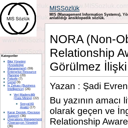
MISSözlük
MIS (Management Information Systems), Yöne
anlatıldığı ansiklopedik sözlük.
NORA (Non-Ob
Relationship 
Kategoriler
Görülmez İlişki
Bilgi Yönetimi
(Knowledge
Management)
(59)
Enterprise Resource
Planning
(20)
Felsefe
(7)
Genel
(9)
Yazan : Şadi Evr
İş Zekası (Business
Intelligence)
(26)
Veri Madenciliği
Bu yazının amacı l
(Data Mining)
(22)
Sosyal Ağ
Analizi
(17)
olarak geçen ve İn
Karar Destek (Decision
Support)
(36)
Relationship Aware
Operations Management
(Operasyon Yönetimi)
(36)