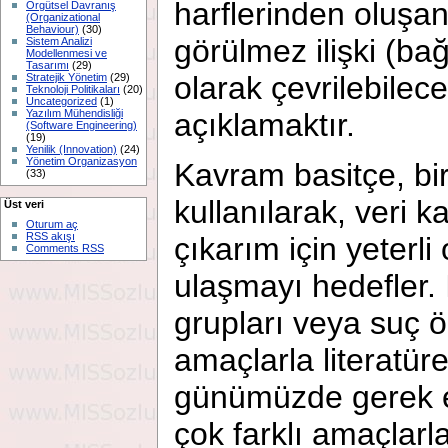
harflerinden oluşa
Örgütsel Davranış
(Organizational
Behaviour)
(30)
görülmez ilişki (bağ
Sistem Analizi
Modellenmesi ve
Tasarımı
(29)
olarak çevrilebilec
Stratejik Yönetim
(29)
Teknoloji Politikaları
(20)
Uncategorized
(1)
Yazılım Mühendisliği
açıklamaktır.
(Software Engineering)
(19)
Yenilik (Innovation)
(24)
Yönetim Organizasyon
Kavram basitçe, bir
(33)
kullanılarak, veri 
Üst veri
Oturum aç
RSS akışı
çıkarım için yeterl
Comments RSS
ulaşmayı hedefler. İ
grupları veya suç ö
amaçlarla literatür
günümüzde gerek e
çok farklı amaçlarla