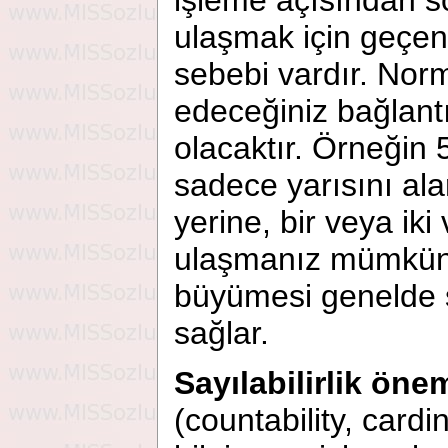
işleme açısından s
ulaşmak için geçen 
sebebi vardır. Nor
edeceğiniz bağlan
olacaktır. Örneğin 5
sadece yarısını ala
yerine, bir veya ik
ulaşmanız mümkünd
büyümesi genelde s
sağlar.
Sayılabilirlik önem
(countability, card