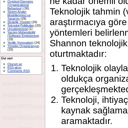
ne kadar önemli old
Örgütsel Davranış
(Organizational
Teknolojik tahmin 
Behaviour)
(30)
Sistem Analizi
Modellenmesi ve
Tasarımı
(29)
araştırmacıya gör
Stratejik Yönetim
(29)
Teknoloji Politikaları
(20)
Uncategorized
(1)
yöntemleri belirlen
Yazılım Mühendisliği
(Software Engineering)
(19)
Shannon teknoloji
Yenilik (Innovation)
(24)
Yönetim Organizasyon
(33)
oturtmaktadır:
Üst veri
Oturum aç
Teknolojik olaylar
RSS akışı
Comments RSS
oldukça organiz
gerçekleşmekted
Teknoloji, ihtiyaç
kaynak sağlama
aramaktadır.