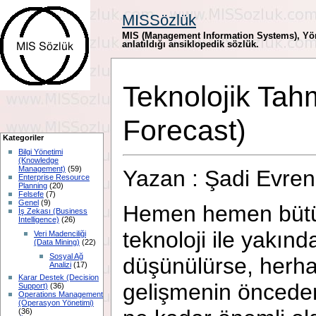
MISSözlük
MIS (Management Information Systems), Yöne
anlatıldığı ansiklopedik sözlük.
Teknolojik Tah
Forecast)
Kategoriler
Bilgi Yönetimi
(Knowledge
Management)
(59)
Yazan : Şadi Evr
Enterprise Resource
Planning
(20)
Felsefe
(7)
Genel
(9)
Hemen hemen bütün
İş Zekası (Business
Intelligence)
(26)
teknoloji ile yakınd
Veri Madenciliği
(Data Mining)
(22)
Sosyal Ağ
düşünülürse, herhan
Analizi
(17)
Karar Destek (Decision
gelişmenin önceden
Support)
(36)
Operations Management
(Operasyon Yönetimi)
(36)