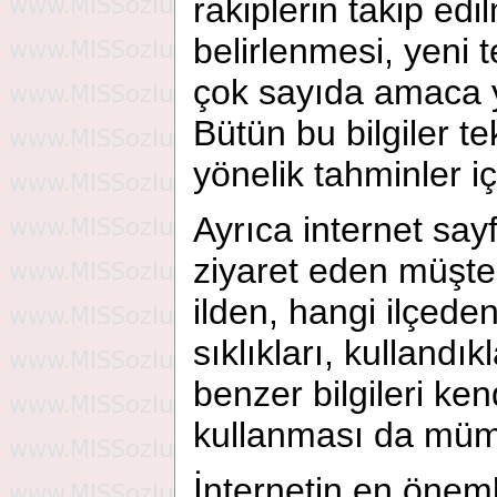
rakiplerin takip edi
belirlenmesi, yeni t
çok sayıda amaca yö
Bütün bu bilgiler te
yönelik tahminler iç
Ayrıca internet sayf
ziyaret eden müşter
ilden, hangi ilçede
sıklıkları, kullandı
benzer bilgileri ke
kullanması da müm
İnternetin en önemli