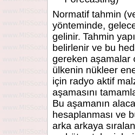
Normatif tahmin (v
yönteminde, gelec
gelinir. Tahmin yap
belirlenir ve bu he
gereken aşamalar çı
ülkenin nükleer ene
için radyo aktif m
aşamasını tamamla
Bu aşamanın alaca
hesaplanması ve b
arka arkaya sıralana