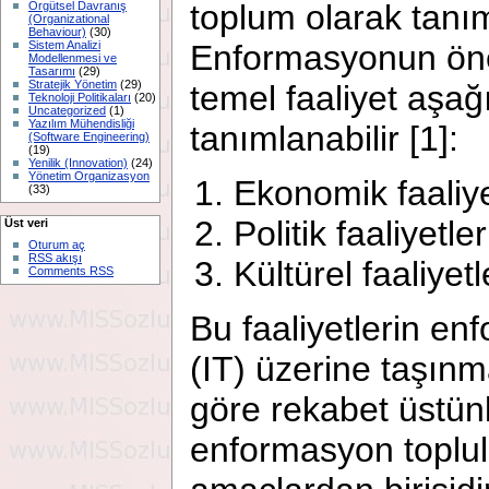
toplum olarak tanım
Örgütsel Davranış
(Organizational
Behaviour)
(30)
Sistem Analizi
Enformasyonun öne
Modellenmesi ve
Tasarımı
(29)
Stratejik Yönetim
(29)
temel faaliyet aşağ
Teknoloji Politikaları
(20)
Uncategorized
(1)
Yazılım Mühendisliği
tanımlanabilir [1]:
(Software Engineering)
(19)
Yenilik (Innovation)
(24)
Yönetim Organizasyon
Ekonomik faaliye
(33)
Politik faaliyetler
Üst veri
Oturum aç
RSS akışı
Kültürel faaliyetl
Comments RSS
Bu faaliyetlerin en
(IT) üzerine taşınm
göre rekabet üstü
enformasyon toplul