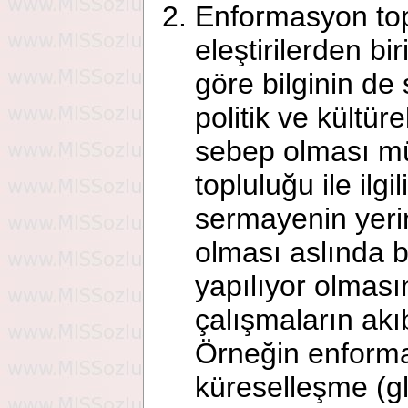
Enformasyon topl
eleştirilerden bi
göre bilginin de
politik ve kültür
sebep olması m
topluluğu ile ilg
sermayenin yerin
olması aslında bu
yapılıyor olmas
çalışmaların akı
Örneğin enform
küreselleşme (gl