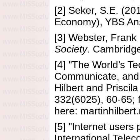
[2] Seker, S.E. (2
Economy), YBS Ansik
[3] Webster, Frank
Society
. Cambridge
[4] "The World’s Te
Communicate, and 
Hilbert and Priscil
332(6025), 60-65; f
here: martinhilbert
[5] "Internet users
International Tele