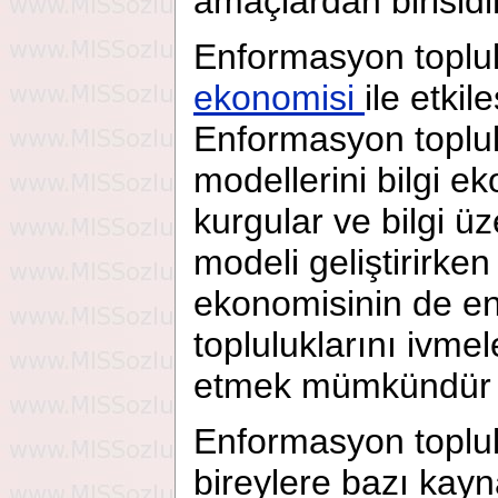
amaçlardan birisidir
Enformasyon topl
ekonomisi
ile etki
Enformasyon toplul
modellerini bilgi e
kurgular ve bilgi ü
modeli geliştirirke
ekonomisinin de e
topluluklarını ivme
etmek mümkündür [
Enformasyon toplul
bireylere bazı kayna