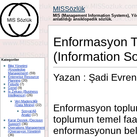
MISSözlük
MIS (Management Information Systems), Yöne
anlatıldığı ansiklopedik sözlük.
Enformasyon T
(Information So
Kategoriler
Bilgi Yönetimi
(Knowledge
Management)
(59)
Yazan : Şadi Evr
Enterprise Resource
Planning
(20)
Felsefe
(7)
Genel
(9)
İş Zekası (Business
Intelligence)
(26)
Veri Madenciliği
Enformasyon toplum
(Data Mining)
(22)
Sosyal Ağ
Analizi
(17)
toplumun temel faal
Karar Destek (Decision
Support)
(36)
enformasyonun belir
Operations Management
(Operasyon Yönetimi)
(36)