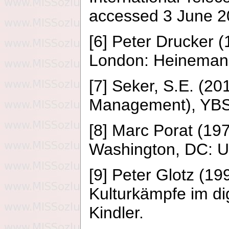
accessed 3 June 
[6] Peter Drucker 
London: Heineman
[7] Seker, S.E. (20
Management), YBS A
[8] Marc Porat (19
Washington, DC: 
[9] Peter Glotz (19
Kulturkämpfe im di
Kindler.