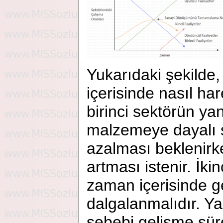
Yukarıdaki şekilde
içerisinde nasıl har
birinci sektörün ya
malzemeye dayalı s
azalması beklenirke
artması istenir. İki
zaman içerisinde g
dalgalanmalıdır. Y
sebebi gelişme süre