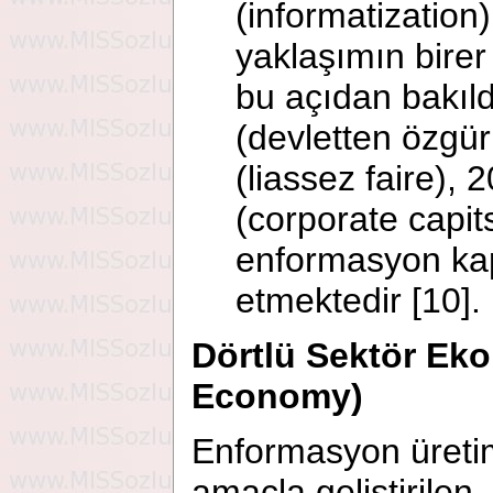
(informatization)
yaklaşımın birer
bu açıdan bakıld
(devletten özgür
(liassez faire), 
(corporate capit
enformasyon kapi
etmektedir [10].
Dörtlü Sektör Eko
Economy)
Enformasyon üretim
amaçla geliştirilen,