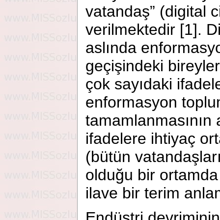
vatandaş” (digital c
verilmektedir [1]. D
aslında enformasy
geçişindeki bireyler
çok sayıdaki ifadele
enformasyon topl
tamamlanmasının a
ifadelere ihtiyaç or
(bütün vatandaşları
olduğu bir ortamda 
ilave bir terim anlam
Endüstri devrimini