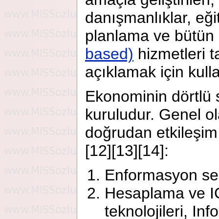
danışmanlıklar, eği
planlama ve bütün
based)
hizmetleri 
açıklamak için kulla
Ekonominin dörtlü s
kuruludur. Genel ol
doğrudan etkileşim 
[12][13][14]:
Enformasyon ser
Hesaplama ve I
teknolojileri, I