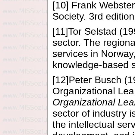
[10] Frank Webster
Society. 3rd editi
[11]Tor Selstad (19
sector. The region
services in Norway
knowledge-based se
[12]Peter Busch (1
Organizational Lea
Organizational Lea
sector of industry i
the intellectual ser