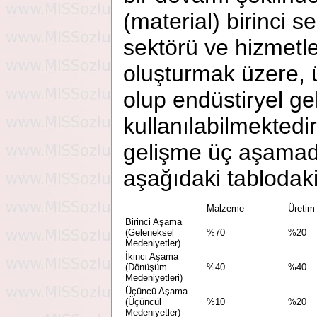
(material) birinci s
sektörü ve hizmetl
oluşturmak üzere, 
olup endüstiryel ge
kullanılabilmektedi
gelişme üç aşamad
aşağıdaki tablodaki 
Malzeme
Üretim
Birinci Aşama
(Geleneksel
%70
%20
Medeniyetler)
İkinci Aşama
(Dönüşüm
%40
%40
Medeniyetleri)
Üçüncü Aşama
(Üçüncül
%10
%20
Medeniyetler)